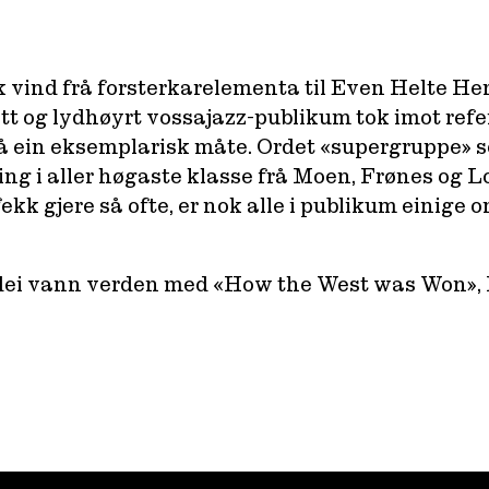
ok vind frå forsterkarelementa til Even Helte He
itt og lydhøyrt vossajazz-publikum tok imot refe
å ein eksemplarisk måte. Ordet «supergruppe» s
ing i aller høgaste klasse frå Moen, Frønes og
ekk gjere så ofte, er nok alle i publikum einige o
 dei vann verden med «How the West was Won», 