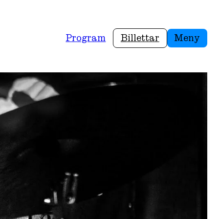
Program
Billettar
Meny