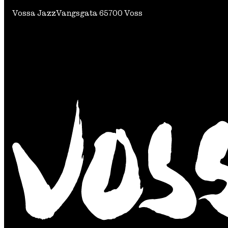
Vossa Jazz
Vangsgata 6
5700 Voss