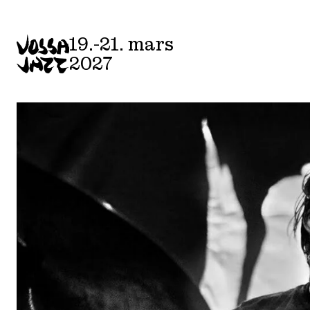
Skip
to
19.-21. mars
content
2027