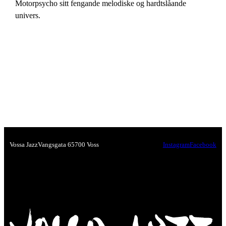
Motorpsycho sitt fengande melodiske og hardtslåande
univers.
Vossa Jazz
Vangsgata 6
5700 Voss
Instagram
Facebook