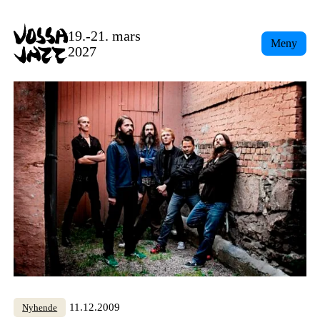
Skip
to
19.-21. mars
Meny
content
2027
11.12.2009
Nyhende