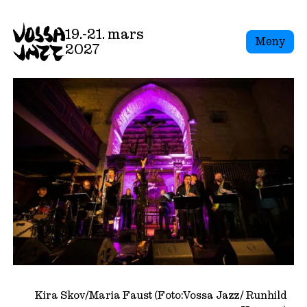
Skip
to
19.-21. mars
Meny
content
2027
Kira Skov/Maria Faust (Foto:Vossa Jazz/ Runhild