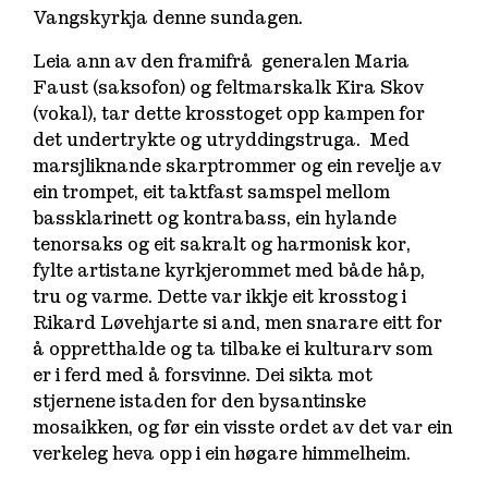
Vangskyrkja denne sundagen.
Leia ann av den framifrå generalen Maria
Faust (saksofon) og feltmarskalk Kira Skov
(vokal), tar dette krosstoget opp kampen for
det undertrykte og utryddingstruga. Med
marsjliknande skarptrommer og ein revelje av
ein trompet, eit taktfast samspel mellom
bassklarinett og kontrabass, ein hylande
tenorsaks og eit sakralt og harmonisk kor,
fylte artistane kyrkjerommet med både håp,
tru og varme. Dette var ikkje eit krosstog i
Rikard Løvehjarte si and, men snarare eitt for
å oppretthalde og ta tilbake ei kulturarv som
er i ferd med å forsvinne. Dei sikta mot
stjernene istaden for den bysantinske
mosaikken, og før ein visste ordet av det var ein
verkeleg heva opp i ein høgare himmelheim.