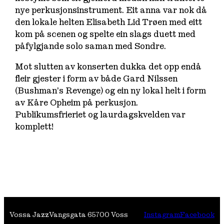
nye perkusjonsinstrument. Eit anna var nok då
den lokale helten Elisabeth Lid Trøen med eitt
kom på scenen og spelte ein slags duett med
påfylgjande solo saman med Sondre.
Mot slutten av konserten dukka det opp endå
fleir gjester i form av både Gard Nilssen
(Bushman’s Revenge) og ein ny lokal helt i form
av Kåre Opheim på perkusjon.
Publikumsfrieriet og laurdagskvelden var
komplett!
Vossa Jazz
Vangsgata 6
5700 Voss
Instagram
Facebook