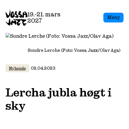
Skip
to
19.-21. mars
Meny
content
2027
Sondre Lerche (Foto: Vossa Jazz/Olav Aga)
02.04.2023
Nyhende
Lercha jubla høgt i
sky