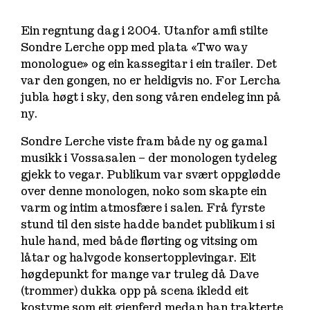
Ein regntung dag i 2004. Utanfor amfi stilte
Sondre Lerche opp med plata «Two way
monologue» og ein kassegitar i ein trailer. Det
var den gongen, no er heldigvis no. For Lercha
jubla høgt i sky, den song våren endeleg inn på
ny.
Sondre Lerche viste fram både ny og gamal
musikk i Vossasalen – der monologen tydeleg
gjekk to vegar. Publikum var svært oppglødde
over denne monologen, noko som skapte ein
varm og intim atmosfære i salen. Frå fyrste
stund til den siste hadde bandet publikum i si
hule hand, med både flørting og vitsing om
låtar og halvgode konsertopplevingar. Eit
høgdepunkt for mange var truleg då Dave
(trommer) dukka opp på scena ikledd eit
kostyme som eit gjenferd medan han trakterte