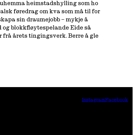
l – uhemma heimstadshylling som ho
kalsk føredrag om kva som må til for
skapa sin draumejobb – mykje å
nd og blokkfløytespelande Eide så
rå årets tingingsverk. Berre å gle
Instagram
Facebook