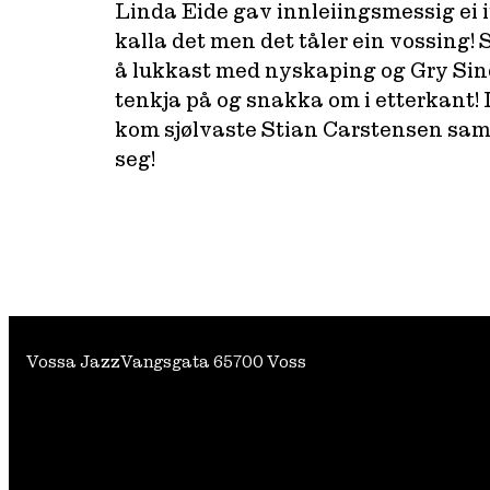
Linda Eide gav innleiingsmessig ei 
kalla det men det tåler ein vossing!
å lukkast med nyskaping og Gry Sind
tenkja på og snakka om i etterkant! 
kom sjølvaste Stian Carstensen sama
seg!
Vossa Jazz
Vangsgata 6
5700 Voss