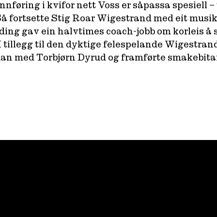
innføring i kvifor nett Voss er såpassa spesiel
 Så fortsette Stig Roar Wigestrand med eit musi
ing gav ein halvtimes coach-jobb om korleis å 
I tillegg til den dyktige felespelande Wigestra
n med Torbjørn Dyrud og framførte smakebitar f