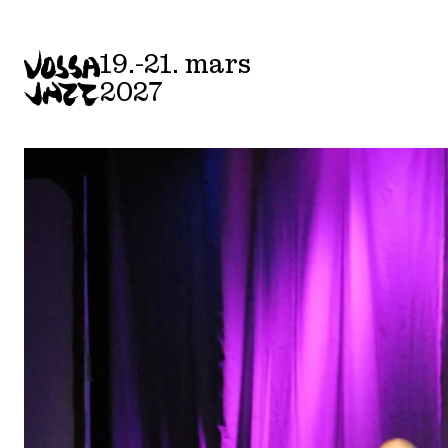
Skip
to
19.-21. mars
content
2027