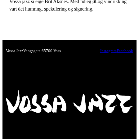
Vossa jazz si eige Brit Aksnes. Med tidleg øl-og vindrikking
vart det humring, spekulering og signering.
Vossa Jazz
Vangsgata 6
5700 Voss
Instagram
Facebook