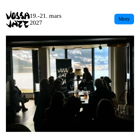
Skip
to
19.-21. mars
Meny
content
2027