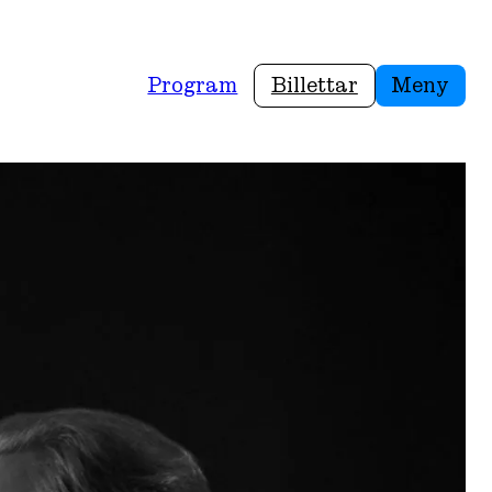
Program
Billettar
Meny