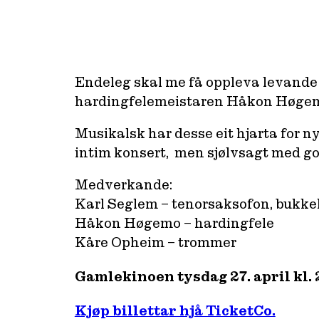
Endeleg skal me få oppleva levande 
hardingfelemeistaren Håkon Høgem
Musikalsk har desse eit hjarta for ny
intim konsert, men sjølvsagt med god
Medverkande:
Karl Seglem – tenorsaksofon, bukk
Håkon Høgemo – hardingfele
Kåre Opheim ­– trommer
Gamlekinoen tysdag 27. april kl.
Kjøp billettar hjå TicketCo.