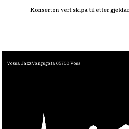
Konserten vert skipa til etter gjelda
Vossa Jazz
Vangsgata 6
5700 Voss