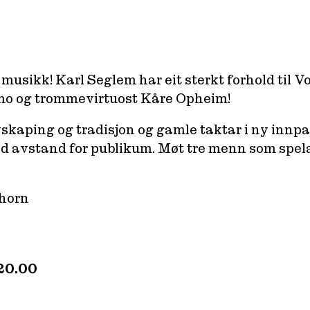
musikk! Karl Seglem har eit sterkt forhold til 
o og trommevirtuost Kåre Opheim!
skaping og tradisjon og gamle taktar i ny innpak
 avstand for publikum. Møt tre menn som spelar 
ehorn
 20.00