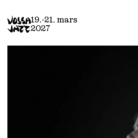
Skip
to
19.-21. mars
content
2027