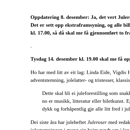
Oppdatering 8. desember: Ja, det vert Juler
Det er sett opp ekstraframsyning, og alle bi
kl. 17.00, så då skal me få gjennomført to f
.
Tysdag 14. desember kl. 19.00 skal me få o
Ho har med litt av eit lag: Linda Eide, Vigdis 
adventstemning, jolelatter- og tristesser, klass
Dette skal bli ei juleforestilling som snak
no er musikk, litteratur eller biletkunst.
dykk og forhåpentlig gje alle litt fred i ju
Dei siste åra har joleheftet
Juleroser
med redakt
jolestemningen i mang ein heim rundt om i lan