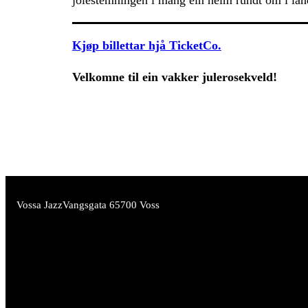
Kjøp billettar hjå TicketCo.
Velkomne til ein vakker julerosekveld!
Vossa Jazz
Vangsgata 6
5700 Voss