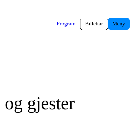
Program
Billettar
Meny
og gjester