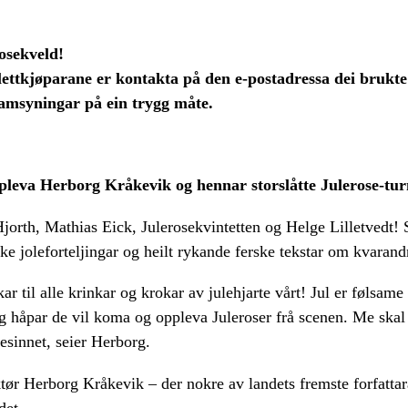
osekveld!
llettkjøparane er kontakta på den e-postadressa dei brukte
ramsyningar på ein trygg måte.
ppleva Herborg Kråkevik og hennar storslåtte Julerose-tu
Hjorth, Mathias Eick, Julerosekvintetten og Helge Lilletvedt! S
iske joleforteljingar og heilt rykande ferske tekstar om kvarand
kar til alle krinkar og krokar av julehjarte vårt! Jul er følsame
 Eg håpar de vil koma og oppleva Juleroser frå scenen. Me skal
lesinnet, seier Herborg.
ør Herborg Kråkevik – der nokre av landets fremste forfattarar
det.