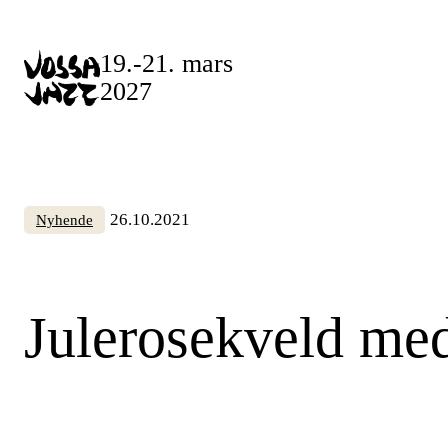
Skip
to
19.-21. mars
content
2027
26.10.2021
Nyhende
Julerosekveld med