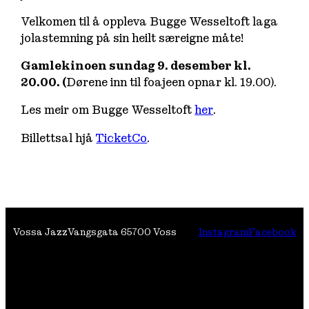
Velkomen til å oppleva Bugge Wesseltoft laga
jolastemning på sin heilt særeigne måte!
Gamlekinoen sundag 9. desember kl.
20.00. (
Dørene inn til foajeen opnar kl. 19.00).
Les meir om Bugge Wesseltoft
her
.
Billettsal hjå
TicketCo
.
Vossa Jazz
Vangsgata 6
5700 Voss
Instagram
Facebook