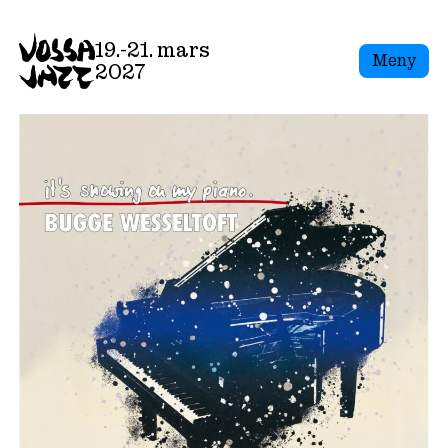
Skip
to
19.-21. mars
Meny
content
2027