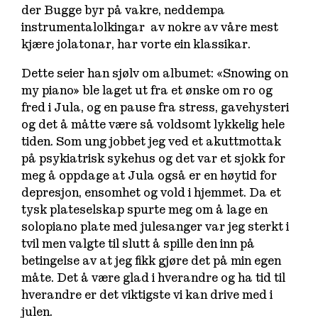
der Bugge byr på vakre, neddempa
instrumentalolkingar av nokre av våre mest
kjære jolatonar, har vorte ein klassikar.
Dette seier han sjølv om albumet:
«Snowing on
my piano» ble laget ut fra et ønske om ro og
fred i Jula, og en pause fra stress, gavehysteri
og det å måtte være så voldsomt lykkelig hele
tiden. Som ung jobbet jeg ved et akuttmottak
på psykiatrisk sykehus og det var et sjokk for
meg å oppdage at Jula også er en høytid for
depresjon, ensomhet og vold i hjemmet. Da et
tysk plateselskap spurte meg om å lage en
solopiano plate med julesanger var jeg sterkt i
tvil men valgte til slutt å spille den inn på
betingelse av at jeg fikk gjøre det på min egen
måte. Det å være glad i hverandre og ha tid til
hverandre er det viktigste vi kan drive med i
julen.