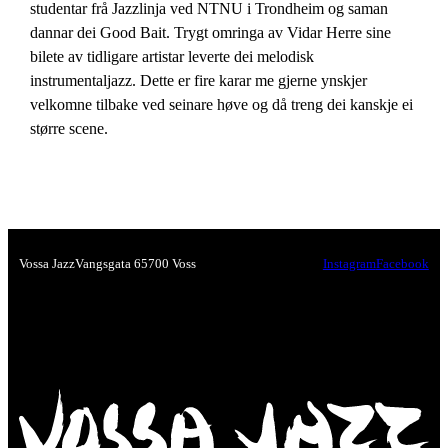
studentar frå Jazzlinja ved NTNU i Trondheim og saman
dannar dei Good Bait. Trygt omringa av Vidar Herre sine
bilete av tidligare artistar leverte dei melodisk
instrumentaljazz. Dette er fire karar me gjerne ynskjer
velkomne tilbake ved seinare høve og då treng dei kanskje ei
større scene.
Vossa Jazz
Vangsgata 6
5700 Voss
Instagram
Facebook