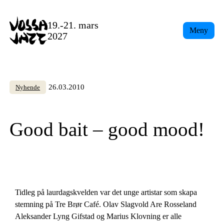
Skip
to
19.-21. mars
Meny
content
2027
26.03.2010
Nyhende
Good bait – good mood!
Tidleg på laurdagskvelden var det unge artistar som skapa
stemning på Tre Brør Café. Olav Slagvold Are Rosseland
Aleksander Lyng Gifstad og Marius Klovning er alle