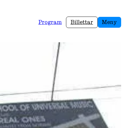
Program
Billettar
Meny