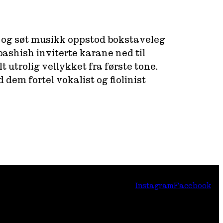
z og søt musikk oppstod bokstaveleg
ashish inviterte karane ned til
t utrolig vellykket fra første tone.
dem fortel vokalist og fiolinist
Instagram
Facebook