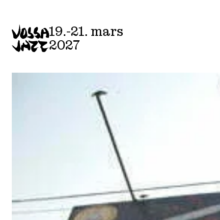
Skip
to
19.-21. mars
content
2027