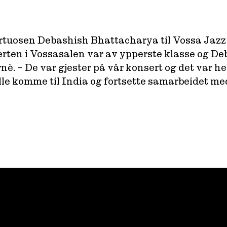
virtuosen Debashish Bhattacharya til Vossa Jaz
rten i Vossasalen var av ypperste klasse og Deb
nè. – De var gjester på vår konsert og det var hel
le komme til India og fortsette samarbeidet med 