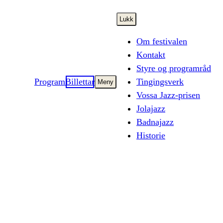
Lukk
Om festivalen
Kontakt
Styre og programråd
Program
Billettar
Tingingsverk
Meny
Vossa Jazz-prisen
Jolajazz
Badnajazz
Historie