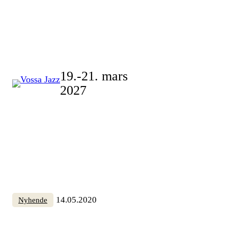
Skip
to
content
19.-21. mars
2027
14.05.2020
Nyhende