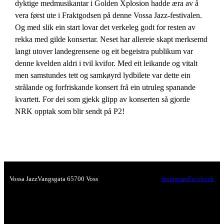
dyktige medmusikantar i Golden Xplosion hadde æra av å
vera først ute i Fraktgodsen på denne Vossa Jazz-festivalen.
Og med slik ein start lovar det verkeleg godt for resten av
rekka med gilde konsertar. Neset har allereie skapt merksemd
langt utover landegrensene og eit begeistra publikum var
denne kvelden aldri i tvil kvifor. Med eit leikande og vitalt
men samstundes tett og samkøyrd lydbilete var dette ein
strålande og forfriskande konsert frå ein utruleg spanande
kvartett. For dei som gjekk glipp av konserten så gjorde
NRK opptak som blir sendt på P2!
Vossa Jazz
Vangsgata 6
5700 Voss
Instagram
Facebook