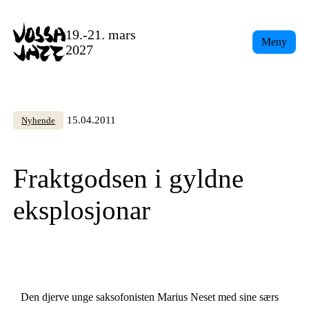
Skip
to
19.-21. mars
Meny
content
2027
15.04.2011
Nyhende
Fraktgodsen i gyldne
eksplosjonar
Den djerve unge saksofonisten Marius Neset med sine særs