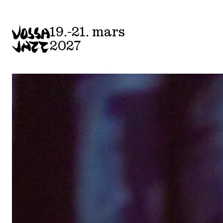
Skip
to
19.-21. mars
content
2027