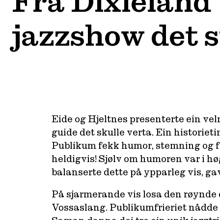
Frå Dixieland 
jazzshow det 
Eide og Hjeltnes presenterte ein velm
guide det skulle verta. Ein historieti
Publikum fekk humor, stemning og fak
heldigvis! Sjølv om humoren var i hø
balanserte dette på ypparleg vis, gav
På sjarmerande vis losa den røynde 
Vossaslang. Publikumfrieriet nådde