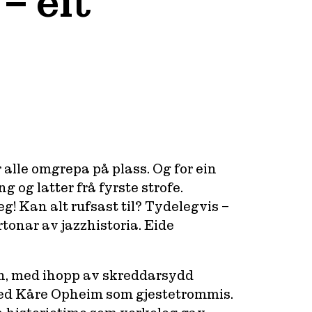
– eit
 alle omgrepa på plass. Og for ein
g og latter frå fyrste strofe.
g! Kan alt rufsast til? Tydelegvis –
tonar av jazzhistoria. Eide
on, med ihopp av skreddarsydd
med Kåre Opheim som gjestetrommis.