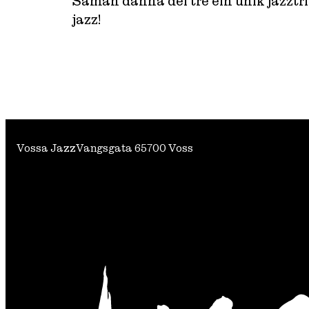
Saman danna dei tre ein unik jazztri
jazz!
Vossa Jazz
Vangsgata 6
5700 Voss