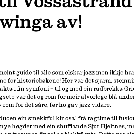
til Vossastrand 
swinga av!
eint guide til alle som elskar jazz men ikkje har
me for historiebøkene! Her var det sjarm, stemnin
ta i fin symfoni – til og med ein radbrekka Grie
gsete var det og rom for meir alvorlege blå under
 rom for det såre, før ho gav jazz vidare.
duoen ein smekkful kinosal frå ragtime til fusi
 nye høgder med ein shufflande Sjur Hjeltnes, 