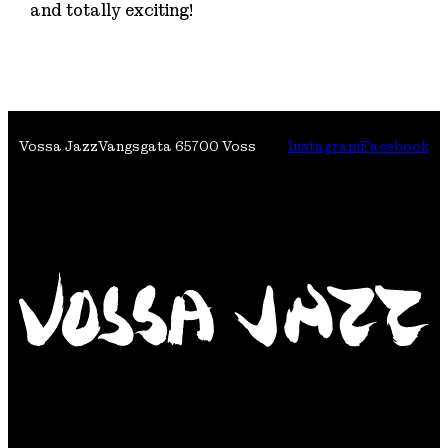
and totally exciting!
Vossa Jazz
Vangsgata 6
5700 Voss
Instagram
Facebook