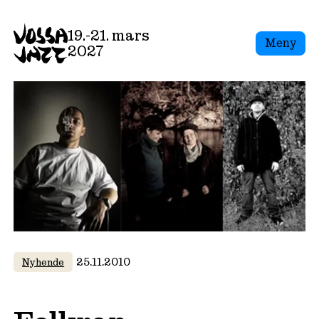
Skip
to
19.-21. mars
Meny
content
2027
25.11.2010
Nyhende