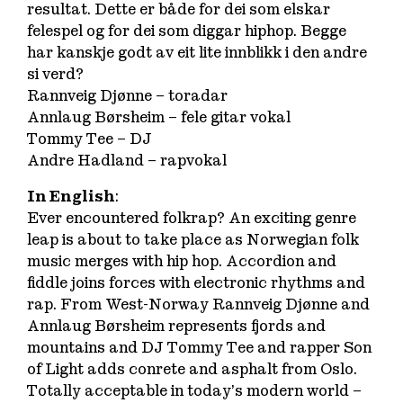
resultat. Dette er både for dei som elskar
felespel og for dei som diggar hiphop. Begge
har kanskje godt av eit lite innblikk i den andre
si verd?
Rannveig Djønne – toradar
Annlaug Børsheim – fele gitar vokal
Tommy Tee – DJ
Andre Hadland – rapvokal
In English
:
Ever encountered folkrap? An exciting genre
leap is about to take place as Norwegian folk
music merges with hip hop. Accordion and
fiddle joins forces with electronic rhythms and
rap. From West-Norway Rannveig Djønne and
Annlaug Børsheim represents fjords and
mountains and DJ Tommy Tee and rapper Son
of Light adds conrete and asphalt from Oslo.
Totally acceptable in today’s modern world –