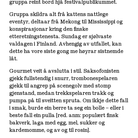
gruppa reint bord hjå festivalpublikummet.
Gruppa skildra alt frå kattens nattlege
eventyr, deltaar frå Mekong til Mississippi og
konspirasjonar kring den finske
etteretningstenesta. Sundag er sjølvaste
valdagen i Finland. Avhengig av utfallet, kan
dette ha vore siste gong me høyrar sistnemde
låt.
Gourmet veit å avslutta i stil. Saksofonisten
gjekk fullstendig i snurr, trombonespelaren
gjekk til angrep på scenegolv med stomp
gjenstand, medan trekkspelaren trakk og
pumpa på til sveitten spruta. Om ikkje dette fall
i smak, burde ein berre ta seg ein bolle – eller i
beste fall ein
pulla
[red. anm: populært finsk
bakverk, laga med egg, mel, sukker og
kardemomme, og av og til rosin].