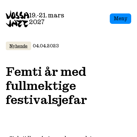
Skip
to
19.-21. mars
Meny
content
2027
04.04.2023
Nyhende
Femti år med
fullmektige
festivalsjefar