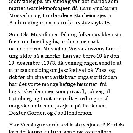
Sjølv tidleg på ein sundag var det mange som
møtte i Gamlekinofoajeen då Lars «makaren
Mossefinn og Trude «den» Storheim gjesta
Audun Vinger sin siste akt av Jazznytt 18.
Som Ola Mosafinn er fela og folkemusikken sin
formann her i bygda, er den nærmast
namnebroren Mossefinn Vossa Jazzens far – i
ung alder så å merke: han var berre 19 år den
19. desember i 1973, då vennegjengen sendte ut
ei pressemelding om jazzfestival på Voss, og
det før ein einaste artist var engasjert! Sidan
har det vorte mange heftige historier, frå
logistiske blemmer som privatfly på veg til
Gøteborg og taxitur rundt Hardanger, til
magiske møte som jazzjam på Park med
Dexter Gordon og Joe Henderson.
Har Vossingar verdas villaste visjonar? Korleis
kan dei kapre kulturstønad og kontrollere