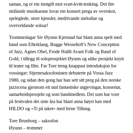
saman, og er ein motgift mot svart-kvitt-tenking. Dei fire
strålande musikarane lovar ein konsert prega av overskot,
speleglede, store kjensler, medrivande melodiar og
overveldande soloar!
Trommeslagar Siv Øyunn Kjenstad har blant anna spelt med
band som Efterklang, Bugge Wesseltoft’s New Conception
of Jazz, Agnes Obel, Frode Haltli Avant Folk og Band of
Gold, i tillegg til soloprosjektet Øyunn og ulike prosjekt knytt
til teater og film. Far Tore treng knappast introduksjon for
vossingar: Stjernesaksofonisten debuterte på Vossa Jazz
1980, og sidan den gong har han sett sitt preg på den norske
jazzscena gjennom eit utal fantastiske utgjevingar, konsertar,
samarbeidsprosjekt og som bandmedlem. Dei som har vore
på festivalen dei siste åra har blant anna høyrt han med
HILDO og «Ti på taket» med Irene Tillung.
Tore Brunborg – saksofon
Øyunn – trommer