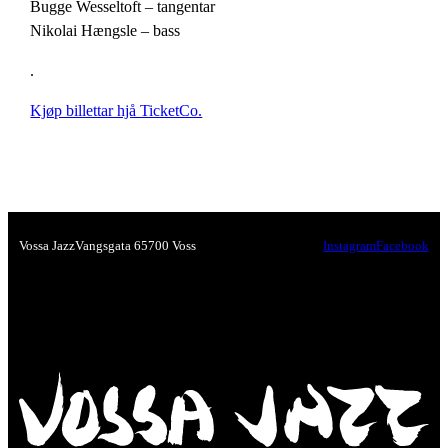
Bugge Wesseltoft – tangentar
Nikolai Hængsle – bass
.
Kjøp billettar hjå TicketCo.
Vossa Jazz
Vangsgata 6
5700 Voss
Instagram
Facebook