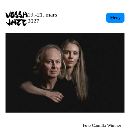
Skip
to
19.-21. mars
Meny
content
2027
Foto Camilla Winther