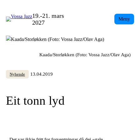
Skip
to
19.-21. mars
Meny
content
2027
Kaada/Storløkken (Foto: Vossa Jazz/Olav Aga)
13.04.2019
Nyhende
Eit tonn lyd
Det var ikkje fritt for forventningar då dei «gale