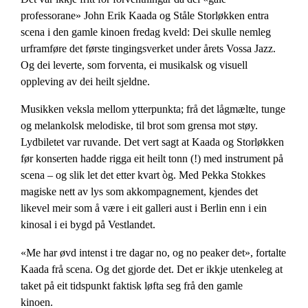
professorane» John Erik Kaada og Ståle Storløkken entra
scena i den gamle kinoen fredag kveld: Dei skulle nemleg
urframføre det første tingingsverket under årets Vossa Jazz.
Og dei leverte, som forventa, ei musikalsk og visuell
oppleving av dei heilt sjeldne.
Musikken veksla mellom ytterpunkta; frå det lågmælte, tunge
og melankolsk melodiske, til brot som grensa mot støy.
Lydbiletet var ruvande. Det vert sagt at Kaada og Storløkken
før konserten hadde rigga eit heilt tonn (!) med instrument på
scena – og slik let det etter kvart òg. Med Pekka Stokkes
magiske nett av lys som akkompagnement, kjendes det
likevel meir som å være i eit galleri aust i Berlin enn i ein
kinosal i ei bygd på Vestlandet.
«Me har øvd intenst i tre dagar no, og no peaker det», fortalte
Kaada frå scena. Og det gjorde det. Det er ikkje utenkeleg at
taket på eit tidspunkt faktisk løfta seg frå den gamle
kinoen.