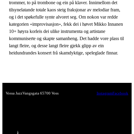
trommer, to på trombone og ein på klaver. Innimellom det
tilsynelatande totale kaos steig fraksjonar av melodiar fram,
og i det spøkefulle synte alvoret seg. Om nokon var redde
kategorien «improvisasjon», fekk dei i høvet Mikko Innanen
10+ høyra korleis dei ulike instrumenta og artistane
kommuniserte og skapte samanheng. Det hadde vore plass til
langt fleire, og desse langt fleire gjekk glipp av ein
heidundrandes konsert frå skamdyktige, speleglade finnar.
Vossa Jazz
Vangsgata 6
5700 Voss
Instagram
Facebook