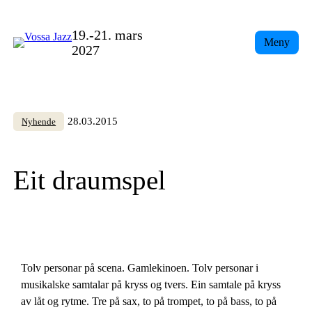
Skip
to
19.-21. mars
Meny
content
2027
28.03.2015
Nyhende
Eit draumspel
Tolv personar på scena. Gamlekinoen. Tolv personar i
musikalske samtalar på kryss og tvers. Ein samtale på kryss
av låt og rytme. Tre på sax, to på trompet, to på bass, to på