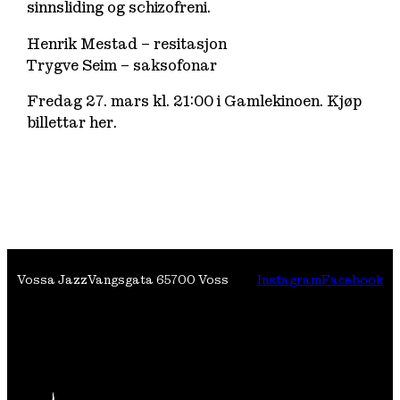
sinnsliding og schizofreni.
Henrik Mestad – resitasjon
Trygve Seim – saksofonar
Fredag 27. mars kl. 21:00 i Gamlekinoen. Kjøp
billettar her.
Vossa Jazz
Vangsgata 6
5700 Voss
Instagram
Facebook