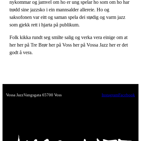
nykommar og jamvel om ho er ung spelar ho som om ho har
trødd sine jazzsko i ein mannsalder allereie. Ho og
saksofonen var eitt og saman spela dei stødig og varm jazz
som gjekk rett i hjarta på publikum.
Folk kikka rundt seg smilte salig og verka vera einige om at
her her på Tre Brør her på Voss her på Vossa Jazz her er det
godt å vera.
Vossa Jazz
Vangsgata 6
5700 Voss
Instagram
Facebook