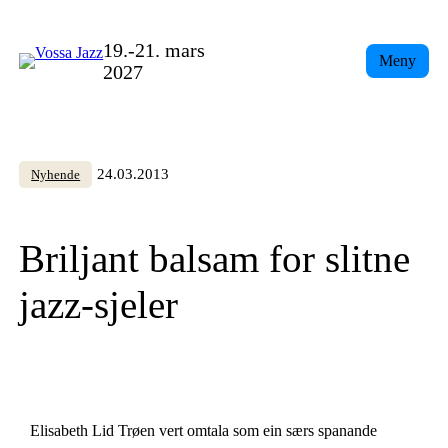
Skip
to
19.-21. mars
Meny
content
2027
24.03.2013
Nyhende
Briljant balsam for slitne
jazz-sjeler
Elisabeth Lid Trøen vert omtala som ein særs spanande