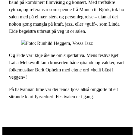
baud på kombinert filmvising og konsert. Med treffsikre
rytmar, og referansar som spende frå Munch til Björk, tok ho
salen med på ei nær, sterk og personleg reise – utan at det
nokon gong mangla på kraft, jazz, eller «guff», som Linda
Eide begeistra utbraut på veg ut or salen.
Og Eide var ikkje åleine om superlativa. Mens festivalsjef
Laila Melkevoll fann konserten både rørande og vakker, vart
folkemusikar Berit Opheim med eigne ord «heilt blåst i
veggen»!
På halvannan time var dei tenda ljosa altså omgjorte til eit
sitrande klart fyrverkeri. Festivalen er i gang.