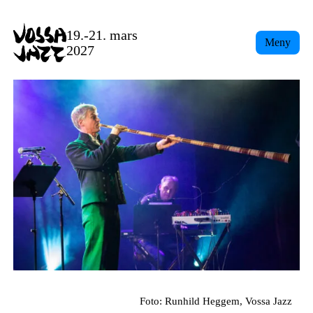
Skip
to
19.-21. mars
Meny
content
2027
Foto: Runhild Heggem, Vossa Jazz