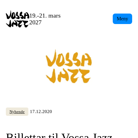
Skip
to
19.-21. mars
Meny
content
2027
17.12.2020
Nyhende
Billettar til Vossa Jazz