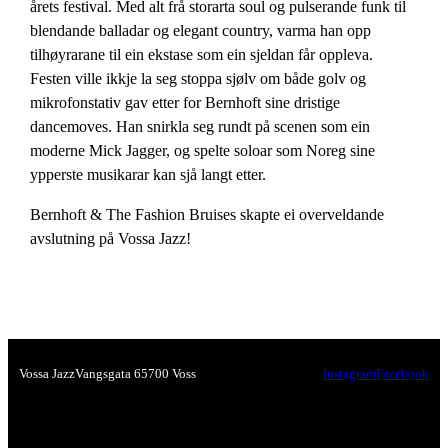
årets festival. Med alt frå storarta soul og pulserande funk til
blendande balladar og elegant country, varma han opp
tilhøyrarane til ein ekstase som ein sjeldan får oppleva.
Festen ville ikkje la seg stoppa sjølv om både golv og
mikrofonstativ gav etter for Bernhoft sine dristige
dancemoves. Han snirkla seg rundt på scenen som ein
moderne Mick Jagger, og spelte soloar som Noreg sine
ypperste musikarar kan sjå langt etter.
Bernhoft & The Fashion Bruises skapte ei overveldande
avslutning på Vossa Jazz!
Vossa Jazz
Vangsgata 6
5700 Voss
Instagram
Facebook