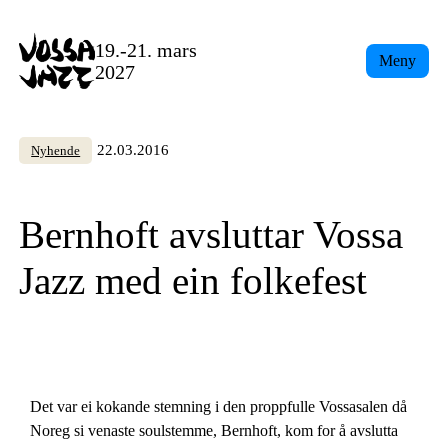
Skip
to
19.-21. mars
Meny
content
2027
22.03.2016
Nyhende
Bernhoft avsluttar Vossa
Jazz med ein folkefest
Det var ei kokande stemning i den proppfulle Vossasalen då
Noreg si venaste soulstemme, Bernhoft, kom for å avslutta