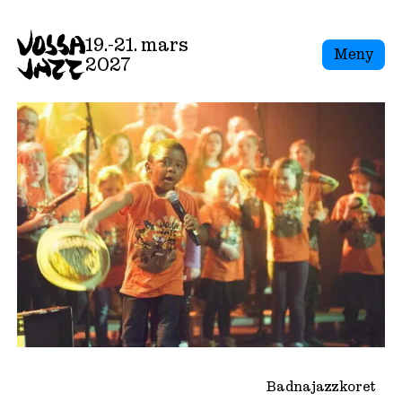
Skip
to
19.-21. mars
Meny
content
2027
Badnajazzkoret