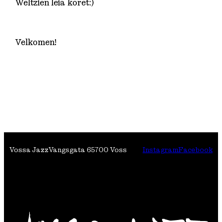
Weltzien leia koret:)
Velkomen!
Vossa Jazz
Vangsgata 6
5700 Voss
Instagram
Facebook