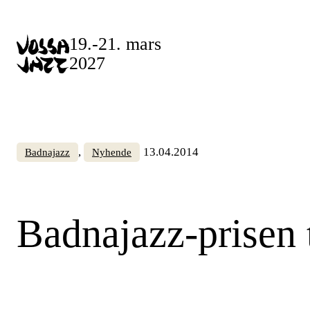
Skip
to
19.-21. mars
content
2027
, 
13.04.2014
Badnajazz
Nyhende
Badnajazz-prisen 