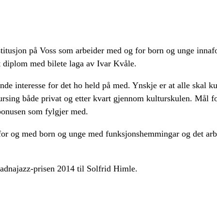
institusjon på Voss som arbeider med og for born og unge inna
it diplom med bilete laga av Ivar Kvåle.
ande interesse for det ho held på med. Ynskje er at alle skal 
ursing både privat og etter kvart gjennom kulturskulen. Mål fo
 bonusen som fylgjer med.
id for og med born og unge med funksjonshemmingar og det a
Badnajazz-prisen 2014 til Solfrid Himle.