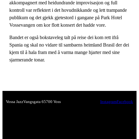
akkompagnert med heidundrande improvisasjon og full
kontroll var reflektert i det hovudnikkande og lett trampande
publikum og det gjekk gjetestord i gangane på Park Hotel
Vossevangen om kor flott konsert det hadde vore.
Bandet er også bokstaveleg talt på reise dei kom rett ifrå
Spania og skal no vidare til sambaens heimland Brasil der dei
kjem til å hala fram med å varma mange hjarter med sine
sjarmerande tonar.
Vossa Jazz
Vangsgata 6
5700 Voss
Instagram
Facebook