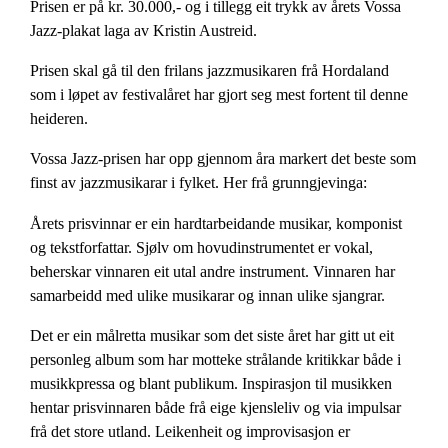
Prisen er på kr. 30.000,- og i tillegg eit trykk av årets Vossa
Jazz-plakat laga av Kristin Austreid.
Prisen skal gå til den frilans jazzmusikaren frå Hordaland
som i løpet av festivalåret har gjort seg mest fortent til denne
heideren.
Vossa Jazz-prisen har opp gjennom åra markert det beste som
finst av jazzmusikarar i fylket. Her frå grunngjevinga:
Årets prisvinnar er ein hardtarbeidande musikar, komponist
og tekstforfattar. Sjølv om hovudinstrumentet er vokal,
beherskar vinnaren eit utal andre instrument. Vinnaren har
samarbeidd med ulike musikarar og innan ulike sjangrar.
Det er ein målretta musikar som det siste året har gitt ut eit
personleg album som har motteke strålande kritikkar både i
musikkpressa og blant publikum. Inspirasjon til musikken
hentar prisvinnaren både frå eige kjensleliv og via impulsar
frå det store utland. Leikenheit og improvisasjon er