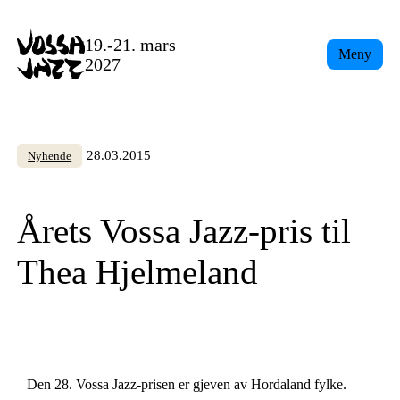
Skip
to
19.-21. mars
Meny
content
2027
28.03.2015
Nyhende
Årets Vossa Jazz-pris til
Thea Hjelmeland
Den 28. Vossa Jazz-prisen er gjeven av Hordaland fylke.