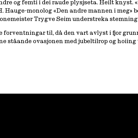
 og femti i dei raude plysjseta. Heilt knyst. «Eg
 H. Hauge-monolog «Den andre mannen i meg» ber
å tonemeister Trygve Seim understreka stemning
ore forventningar til, då den vart avlyst i fjor g
 ståande ovasjonen med jubeltilrop og hoiing ta