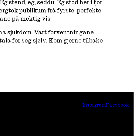
 stend, eg, seddu. Eg stod her i fjor
gtok publikum frå fyrste, perfekte
ane på mektig vis.
runna sjukdom. Vart forventningane
la for seg sjølv. Kom gjerne tilbake
Instagram
Facebook