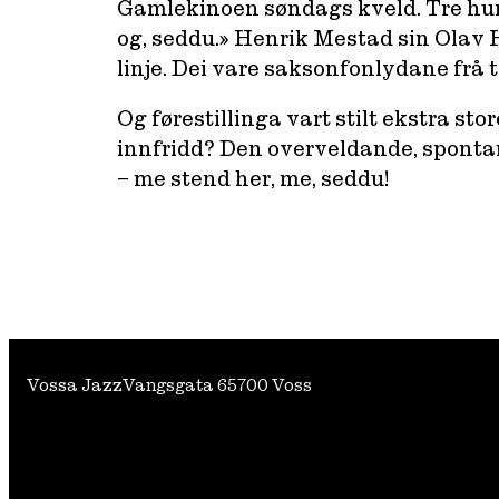
Gamlekinoen søndags kveld. Tre hundre
og, seddu.» Henrik Mestad sin Olav
linje. Dei vare saksonfonlydane fr
Og førestillinga vart stilt ekstra st
innfridd? Den overveldande, spontane
– me stend her, me, seddu!
Vossa Jazz
Vangsgata 6
5700 Voss