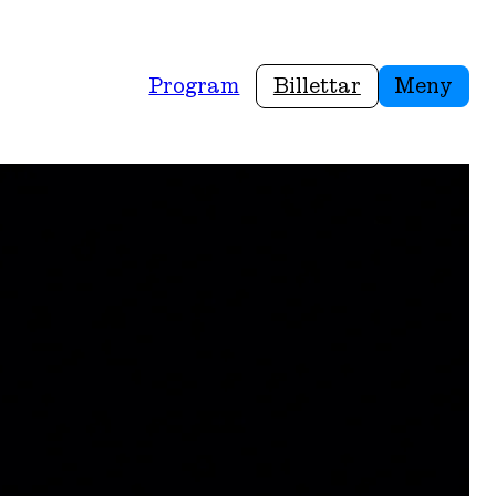
Program
Billettar
Meny