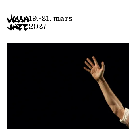
Skip
to
19.-21. mars
content
2027