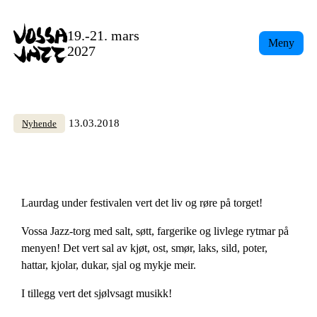
Skip
to
19.-21. mars
Meny
content
2027
13.03.2018
Nyhende
Laurdag under festivalen vert det liv og røre på torget!
Vossa Jazz-torg med salt, søtt, fargerike og livlege rytmar på
menyen! Det vert sal av kjøt, ost, smør, laks, sild, poter,
hattar, kjolar, dukar, sjal og mykje meir.
I tillegg vert det sjølvsagt musikk!