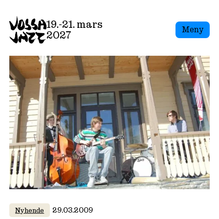
Skip
to
19.-21. mars
Meny
content
2027
29.03.2009
Nyhende