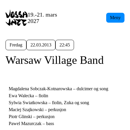
19.-21. mars
Meny
2027
Fredag
22.03.2013
22:45
Warsaw Village Band
Magdalena Sobczak-Kotnarowska – dulcimer og song
Ewa Walecka – fiolin
Sylwia Swiatkowska – fiolin, Zuka og song
Maciej Szajkowski – perkusjon
Piotr Glinski – perkusjon
Pawel Mazurczak – bass