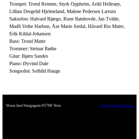
Trompet: Trond Remme, Styrk Oppheim, Arild Hellesøy,
Lillian Dregelid Hjelmeland, Malene Pedersen Lærum
Saksofon: Halvard Bjørgo, Rune Rønhovde, Jan Tvilde,
Madli Vethe Harbun, Åse Marie Jordal, Håvard Rio Matre,
Erik Kildal-Johansen
Bass: Trond Matre
Trommer: Steinar Røthe
Gitar: Bjørn Sandes
Piano: Øyvind Dale
Songsolist: Solhild Hauge
Vossa Jazz
Vangsgata 6
5700 Voss
Instagram
Facebook