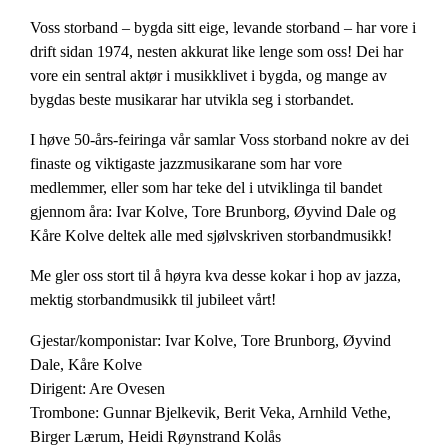
Voss storband – bygda sitt eige, levande storband – har vore i
drift sidan 1974, nesten akkurat like lenge som oss! Dei har
vore ein sentral aktør i musikklivet i bygda, og mange av
bygdas beste musikarar har utvikla seg i storbandet.
I høve 50-års-feiringa vår samlar Voss storband nokre av dei
finaste og viktigaste jazzmusikarane som har vore
medlemmer, eller som har teke del i utviklinga til bandet
gjennom åra: Ivar Kolve, Tore Brunborg, Øyvind Dale og
Kåre Kolve deltek alle med sjølvskriven storbandmusikk!
Me gler oss stort til å høyra kva desse kokar i hop av jazza,
mektig storbandmusikk til jubileet vårt!
Gjestar/komponistar: Ivar Kolve, Tore Brunborg, Øyvind
Dale, Kåre Kolve
Dirigent: Are Ovesen
Trombone: Gunnar Bjelkevik, Berit Veka, Arnhild Vethe,
Birger Lærum, Heidi Røynstrand Kolås