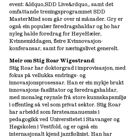
event: &ldquo,SDD Live&rdquo,, samt det
omfattande treningsprogrammet SDD
MasterMind som går over ni månader. Gry er
også ein populær føredragshaldar og ho har
nyleg halde foredrag for HøyeHæler,
Kvinnemiddagen, fleire Kvinnovasjon-
konferansar, samt for næringslivet generelt.
Meir om Stig Roar Wigestrand
:
Stig Roar har doktorgrad i improvisasjon, med
fokus på vellukka endrings- og
innovasjonsprosessar. Han er ein mykje brukt
innovasjons-fasilitator og føredragshaldar,
med monaleg røynsle frå store kunnskapsmiljø
i offentleg så vel som privat sektor. Stig Roar
har arbeidd som førsteamanuensis i
pedagogikk ved Universitetet i Stavanger og
Høgskolen i Vestfold, og er også ein
internasjonalt kjend jazzfiolinist. Han har