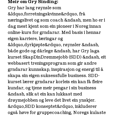
Meir om Gry Sinding:
Gry har lang røynsle som
&ldquo,forretningskvinne&rdquo, frå
næringslivet og som coach &ndash, men ho er i
dag mest kjent som ein pioneer i Noreg innan
online-kurs for grndarar. Med basis i hennar
eigen karriere, læringar og
&ldquo,dyrkjøpte&rdquo, røynsler &ndash,
både gode og dårlege &ndash, har Gry laga
kurset SkapDinDrømmejobb (SDD) &ndash, eit
webbasert treningsprogram som gir andre
grndarar kunnskap, inspirasjon og energi til å
skapa sin eigen suksessfulle business. SDD-
kurset lærer grndarar korleis ein kan få fleire
kundar, og tjene meir pengar i sin business
&ndash, slik at ein kan lukkast med
drøymejobben og leve det livet ein ynskjer.
&rdquo,SDD konseptet&rdquo, inkluderer
også høve for gruppecoaching, Noregs kulaste