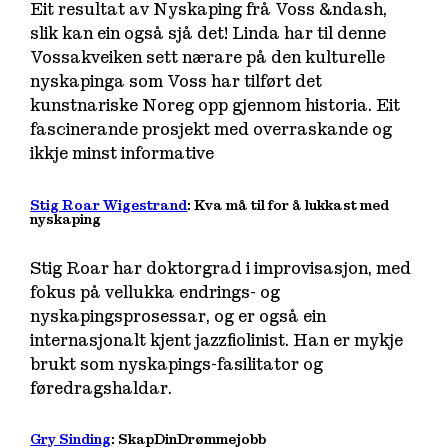
Eit resultat av Nyskaping frå Voss &ndash,
slik kan ein også sjå det! Linda har til denne
Vossakveiken sett nærare på den kulturelle
nyskapinga som Voss har tilført det
kunstnariske Noreg opp gjennom historia. Eit
fascinerande prosjekt med overraskande og
ikkje minst informative
Stig Roar Wigestrand
: Kva må til for å lukkast med
nyskaping
Stig Roar har doktorgrad i improvisasjon, med
fokus på vellukka endrings- og
nyskapingsprosessar, og er også ein
internasjonalt kjent jazzfiolinist. Han er mykje
brukt som nyskapings-fasilitator og
føredragshaldar.
Gry Sinding
: SkapDinDrømmejobb