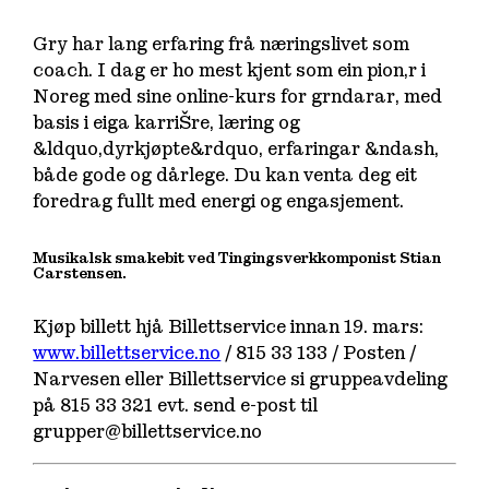
Gry har lang erfaring frå næringslivet som
coach. I dag er ho mest kjent som ein pion‚r i
Noreg med sine online-kurs for grndarar, med
basis i eiga karriŠre, læring og
&ldquo,dyrkjøpte&rdquo, erfaringar &ndash,
både gode og dårlege. Du kan venta deg eit
foredrag fullt med energi og engasjement.
Musikalsk smakebit ved Tingingsverkkomponist Stian
Carstensen.
Kjøp billett hjå Billettservice innan 19. mars:
www.billettservice.no
/ 815 33 133 / Posten /
Narvesen eller Billettservice si gruppeavdeling
på 815 33 321 evt. send e-post til
grupper@billettservice.no