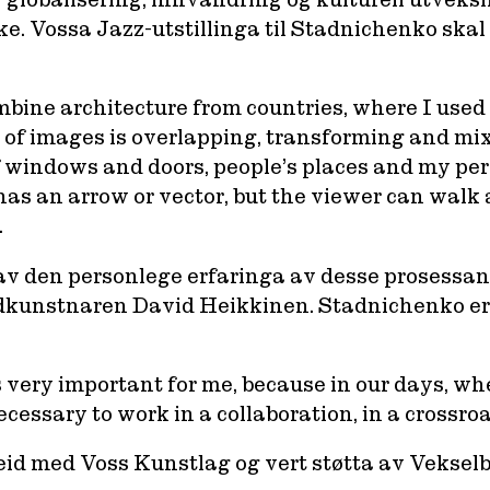
ke. Vossa Jazz-utstillinga til Stadnichenko skal h
bine architecture from countries, where I used to
of images is overlapping, transforming and mix
of windows and doors, people’s places and my pe
e has an arrow or vector, but the viewer can wal
.
 av den personlege erfaringa av desse prosessan
unstnaren David Heikkinen. Stadnichenko er gl
is very important for me, because in our days, 
necessary to work in a collaboration, in a cross
beid med Voss Kunstlag og vert støtta av Veksel