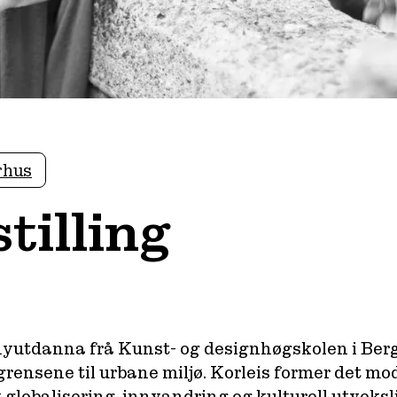
rhus
tilling
yutdanna frå Kunst- og designhøgskolen i Ber
rensene til urbane miljø. Korleis former det mo
 av globalisering, innvandring og kulturell utveks