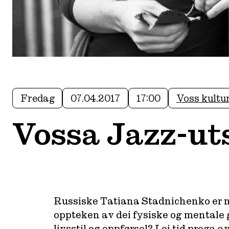
Fredag
07.04.2017
17:00
Voss kultu
Vossa Jazz-uts
Russiske Tatiana Stadnichenko er n
oppteken av dei fysiske og mentale g
livsstil og oppførsel? I ei tid prega