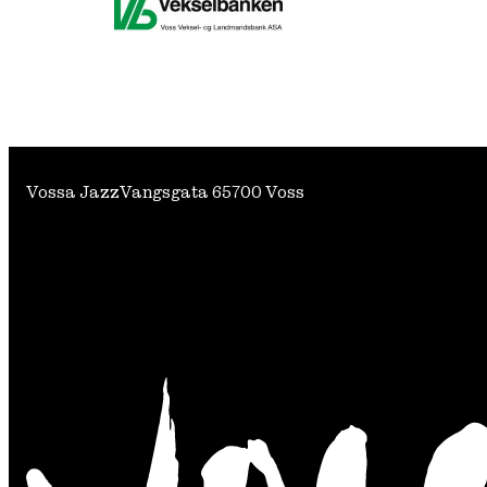
Vossa Jazz
Vangsgata 6
5700 Voss