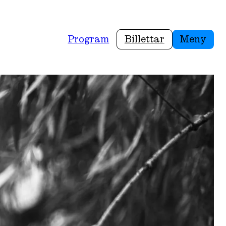
Program
Billettar
Meny