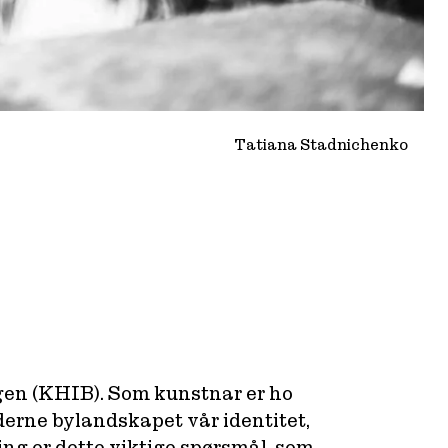
Tatiana Stadnichenko
gen (KHIB). Som kunstnar er ho
derne bylandskapet vår identitet,
ling er dette viktige spørsmål, som