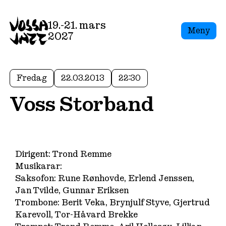
19.-21. mars
Meny
2027
Fredag
22.03.2013
22:30
Voss Storband
Dirigent: Trond Remme
Musikarar:
Saksofon: Rune Rønhovde, Erlend Jenssen,
Jan Tvilde, Gunnar Eriksen
Trombone: Berit Veka, Brynjulf Styve, Gjertrud
Karevoll, Tor-Håvard Brekke