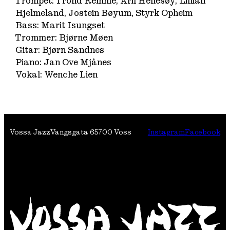
Trompet: Trond Remme, Aril Hellesøy, Lillian
Hjelmeland, Jostein Bøyum, Styrk Opheim
Bass: Marit Isungset
Trommer: Bjørne Møen
Gitar: Bjørn Sandnes
Piano: Jan Ove Mjånes
Vokal: Wenche Lien
Vossa Jazz
Vangsgata 6
5700 Voss
Instagram
Facebook