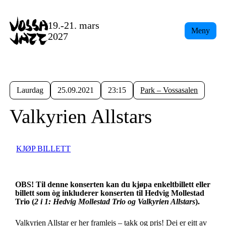
19.-21. mars
Meny
2027
Laurdag
25.09.2021
23:15
Park – Vossasalen
Valkyrien Allstars
KJØP BILLETT
OBS! Til denne konserten kan du kjøpa enkeltbillett eller
billett som òg inkluderer konserten til Hedvig Mollestad
Trio (
2 i 1: Hedvig Mollestad Trio og Valkyrien Allstars
).
Valkyrien Allstar er her framleis – takk og pris! Dei er eitt av