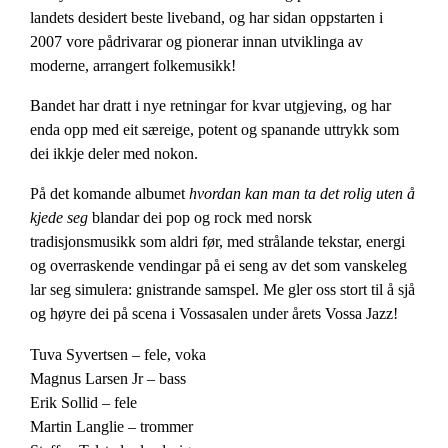
landets desidert beste liveband, og har sidan oppstarten i
2007 vore pådrivarar og pionerar innan utviklinga av
moderne, arrangert folkemusikk!
Bandet har dratt i nye retningar for kvar utgjeving, og har
enda opp med eit særeige, potent og spanande uttrykk som
dei ikkje deler med nokon.
På det komande albumet
hvordan kan man ta det rolig uten å
kjede seg
blandar dei pop og rock med norsk
tradisjonsmusikk som aldri før, med strålande tekstar, energi
og overraskende vendingar på ei seng av det som vanskeleg
lar seg simulera: gnistrande samspel. Me gler oss stort til å sjå
og høyre dei på scena i Vossasalen under årets Vossa Jazz!
Tuva Syvertsen – fele, voka
Magnus Larsen Jr – bass
Erik Sollid – fele
Martin Langlie – trommer