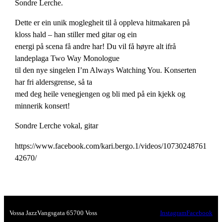
Sondre Lerche.
Dette er ein unik moglegheit til å oppleva hitmakaren på
kloss hald – han stiller med gitar og ein
energi på scena få andre har! Du vil få høyre alt ifrå
landeplaga Two Way Monologue
til den nye singelen I’m Always Watching You. Konserten
har fri aldersgrense, så ta
med deg heile venegjengen og bli med på ein kjekk og
minnerik konsert!
Sondre Lerche vokal, gitar
https://www.facebook.com/kari.bergo.1/videos/10730248761
42670/
Vossa Jazz
Vangsgata 6
5700 Voss
Instagram
Facebook