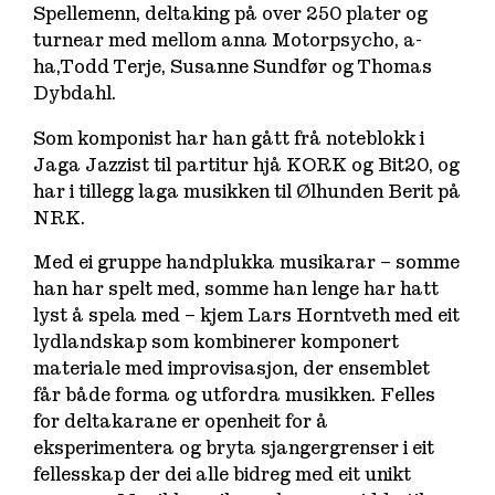
Spellemenn, deltaking på over 250 plater og
turnear med mellom anna Motorpsycho, a-
ha,Todd Terje, Susanne Sundfør og Thomas
Dybdahl.
Som komponist har han gått frå noteblokk i
Jaga Jazzist til partitur hjå KORK og Bit20, og
har i tillegg laga musikken til Ølhunden Berit på
NRK.
Med ei gruppe handplukka musikarar – somme
han har spelt med, somme han lenge har hatt
lyst å spela med – kjem Lars Horntveth med eit
lydlandskap som kombinerer komponert
materiale med improvisasjon, der ensemblet
får både forma og utfordra musikken. Felles
for deltakarane er openheit for å
eksperimentera og bryta sjangergrenser i eit
fellesskap der dei alle bidreg med eit unikt