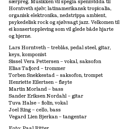
særpreg. Musikken vil spegla spennvidda til
Horntveth sjølv; latinamerikansk tropicalia,
organisk elektronika, nedstrippa ambient,
psykedelisk rock og sjølvsagt jazz. Velkomen til
ei konsertoppleving som vil glede både hjarte
og hjerne.
Lars Horntveth – treblås, pedal steel, gitar,
keys, komponist
Sissel Vera Pettersen – vokal, saksofon
Elias Tafjord – trommer
Torben Snekkestad – saksofon, trompet
Henriette Eilertsen – fløyte
Martin Morland – bass
Sander Eriksen Nordahl – gitar
Tuva Halse – fiolin, vokal
Joel Ring – cello, bass
Vegard Lien Bjerkan – tangentar
Foto: Paal Ritter