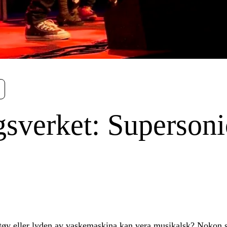
gsverket: Superson
øy eller lyden av vaskemaskina kan vera musikalsk? Nokon sei