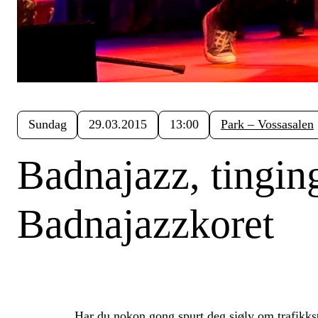
Sundag
29.03.2015
13:00
Park – Vossasalen
Badnajazz, tingin
Badnajazzkoret
Har du nokon gong spurt deg sjølv om trafikkst