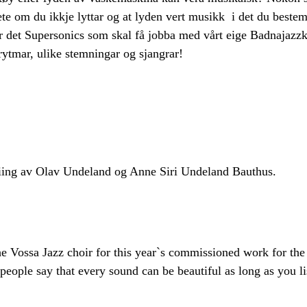
kete om du ikkje lyttar og at lyden vert musikk i det du best
er det Supersonics som skal få jobba med vårt eige Badnajazzk
 rytmar, ulike stemningar og sjangrar!
iing av Olav Undeland og Anne Siri Undeland Bauthus.
he Vossa Jazz choir for this year`s commissioned work for the 
ople say that every sound can be beautiful as long as you lis