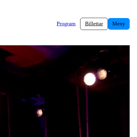
Program
Billettar
Meny