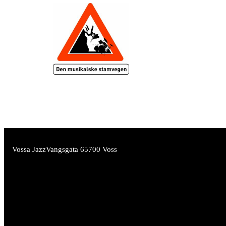
Vossa Jazz
Vangsgata 6
5700 Voss