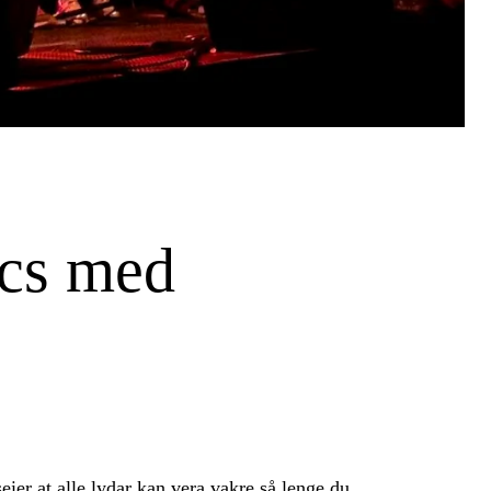
ics med
er at alle lydar kan vera vakre så lenge du