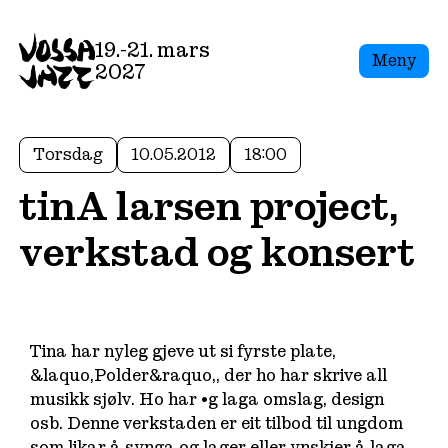
19.-21. mars
Meny
2027
Torsdag
10.05.2012
18:00
tinA larsen project,
verkstad og konsert
Tina har nyleg gjeve ut si fyrste plate,
&laquo,Polder&raquo,, der ho har skrive all
musikk sjølv. Ho har •g laga omslag, design
osb. Denne verkstaden er eit tilbod til ungdom
som likar å synga og lager eller ynskjer å laga