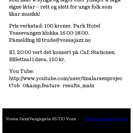
eigne låtar – rett og slett for unge folk som
likar musikk!
Pris verkstad: 100 kroner. Park Hotel
Vossevangen klokka 16:00-18:00.
Påmelding til trude@vossajazz.no
Kl. 20:00 vert det konsert på Caf‚ Stationen.
Billettsal i døra, 150 kr.
You Tube:
http://www.youtube.com/user/tinalarsenprojec
t?ob=0&amp,feature=results_main
Vossa Jazz
Vangsgata 6
5700 Voss
Instagram
Facebook