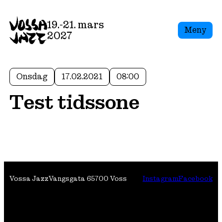
19.-21. mars
Meny
2027
Onsdag
17.02.2021
08:00
Test tidssone
Vossa Jazz
Vangsgata 6
5700 Voss
Instagram
Facebook