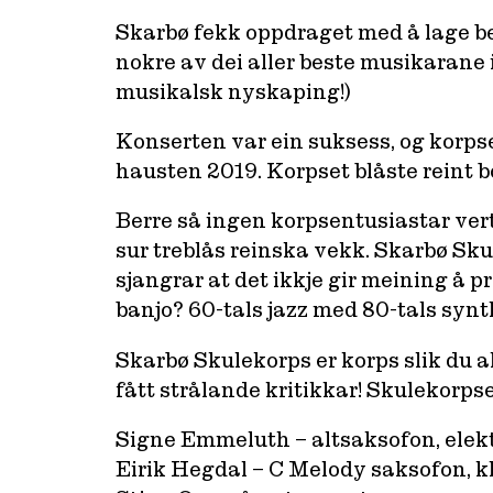
Skarbø fekk oppdraget med å lage best
nokre av dei aller beste musikarane i 
musikalsk nyskaping!)
Konserten var ein suksess, og korps
hausten 2019. Korpset blåste reint b
Berre så ingen korpsentusiastar vert
sur treblås reinska vekk. Skarbø Sku
sjangrar at det ikkje gir meining å 
banjo? 60-tals jazz med 80-tals synt
Skarbø Skulekorps er korps slik du al
fått strålande kritikkar! Skulekorps
Signe Emmeluth – altsaksofon, elek
Eirik Hegdal – C Melody saksofon, k