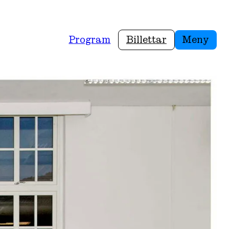
Program
Billettar
Meny