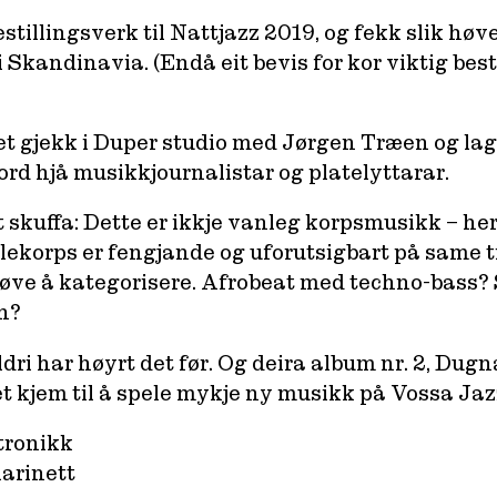
illingsverk til Nattjazz 2019, og fekk slik høve
Skandinavia. (Endå eit bevis for kor viktig besti
et gjekk i Duper studio med Jørgen Træen og la
ord hjå musikkjournalistar og platelyttarar.
 skuffa: Dette er ikkje vanleg korpsmusikk – her
lekorps er fengjande og uforutsigbart på same t
prøve å kategorisere. Afrobeat med techno-bass?
h?
dri har høyrt det før. Og deira album nr. 2,
Dugn
et kjem til å spele mykje ny musikk på Vossa Jaz
tronikk
larinett