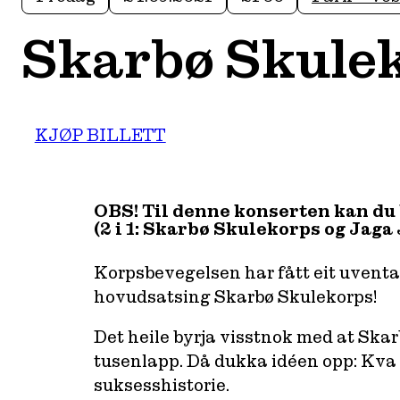
Skarbø Skule
KJØP BILLETT
OBS! Til denne konserten kan du k
(
2 i 1: Skarbø Skulekorps og Jaga 
Korpsbevegelsen har fått eit uventa
hovudsatsing Skarbø Skulekorps!
Det heile byrja visstnok med at Skar
tusenlapp. Då dukka idéen opp: Kva m
suksesshistorie.