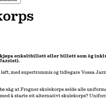
korps
jøpa enkeltbillett eller billett som òg inkl
Jazzist
).
 løft, med supertrommis og tidlegare Vossa Jaz
bø såg at Frogner skolekorps selde alle uniforman
ed å starte eit alternativt skulekorps? Uniform