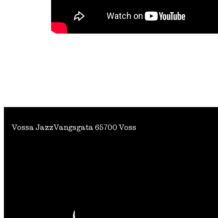
Vossa Jazz
Vangsgata 6
5700 Voss