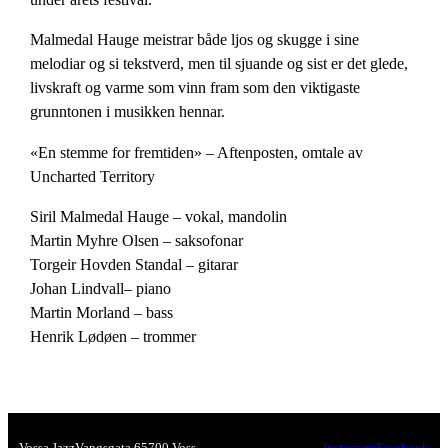
Malmedal Hauge meistrar både ljos og skugge i sine
melodiar og si tekstverd, men til sjuande og sist er det glede,
livskraft og varme som vinn fram som den viktigaste
grunntonen i musikken hennar.
«En stemme for fremtiden» – Aftenposten, omtale av
Uncharted Territory
Siril Malmedal Hauge – vokal, mandolin
Martin Myhre Olsen – saksofonar
Torgeir Hovden Standal – gitarar
Johan Lindvall– piano
Martin Morland – bass
Henrik Lødøen – trommer
Vossa Jazz
Vangsgata 6
5700 Voss
Instagram
Facebook