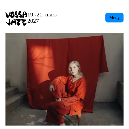
19.-21. mars
Meny
2027