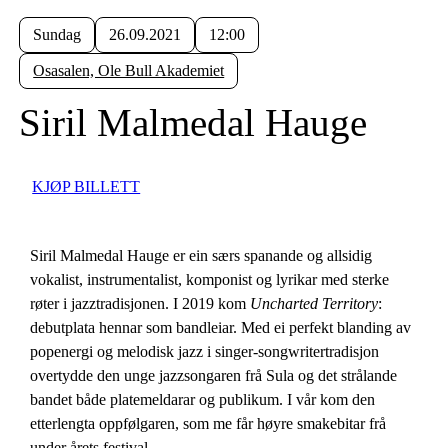
Sundag
26.09.2021
12:00
Osasalen, Ole Bull Akademiet
Siril Malmedal Hauge
KJØP BILLETT
Siril Malmedal Hauge er ein særs spanande og allsidig
vokalist, instrumentalist, komponist og lyrikar med sterke
røter i jazztradisjonen. I 2019 kom
Uncharted Territory
:
debutplata hennar som bandleiar. Med ei perfekt blanding av
popenergi og melodisk jazz i singer-songwritertradisjon
overtydde den unge jazzsongaren frå Sula og det strålande
bandet både platemeldarar og publikum. I vår kom den
etterlengta oppfølgaren, som me får høyre smakebitar frå
under årets festival.