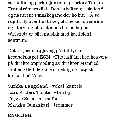
saksofon og perkusjon er inspirert av Tomas
Tranströmers dikt “Den halvfärdiga himlen “
og naturen i Finnskogane der ho bur. «Å se
rugda fly over hustaket, blåmeisen danse inn
og ut av fugleburet mens haren hopper i
vårlyset» er blitt musikk med kantelen i
sentrum.
Det er fjerde utgjeving på det tyske
kredselskapet ECM, «The half finished heaven»
på direkte oppmoding av direktør Manfred
Eicher. Gled deg til ein mektig og magisk
konsert på Voss.
Sinikka Langeland – vokal, kantele
Lars Anders Tomter – bratsj
Trygve Seim – saksofon
Markku Ounaskari – trommer
ENGLISH