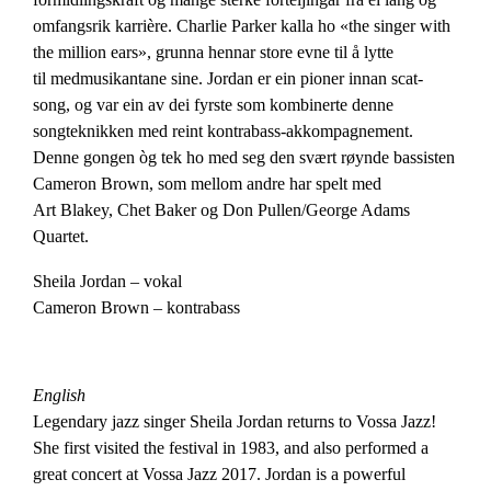
omfangsrik
karri
è
re.
Charlie Parker kalla ho «the singer with
the million ears», grunna hennar store evne til å lytte
til medmusikantane sine. Jordan er ein pioner innan scat-
song, og var ein av dei fyrste som kombinerte denne
songteknikken med reint kontrabass-akkompagnement.
Denne gongen òg tek ho med seg den sv
æ
rt r
ø
ynde bassisten
Cameron Brown, som mellom andre har spelt med
Art Blakey, Chet Baker og Don Pullen/George Adams
Quartet.
Sheila Jordan – vokal
Cameron Brown – kontrabass
English
Legendary jazz singer Sheila Jordan returns to Vossa Jazz!
She first visited the festival in 1983, and also performed a
great concert at Vossa Jazz 2017. Jordan is a powerful