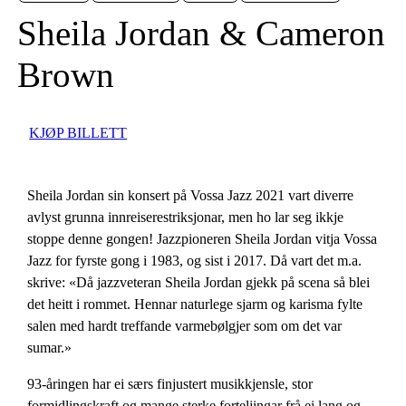
Sheila Jordan & Cameron
Brown
KJØP BILLETT
Sheila Jordan sin konsert på Vossa Jazz 2021 vart diverre
avlyst grunna innreiserestriksjonar, men ho lar seg ikkje
stoppe denne gongen! Jazzpioneren Sheila Jordan vitja Vossa
Jazz for fyrste gong i 1983, og sist i 2017. Då vart det m.a.
skrive: «Då jazzveteran Sheila Jordan gjekk på scena så blei
det heitt i rommet. Hennar naturlege sjarm og karisma fylte
salen med hardt treffande varmebølgjer som om det var
sumar.»
93-
å
ringen har ei s
æ
rs finjustert musikkjensle, stor
formidlingskraft og mange sterke forteljingar
fr
å ei lang og