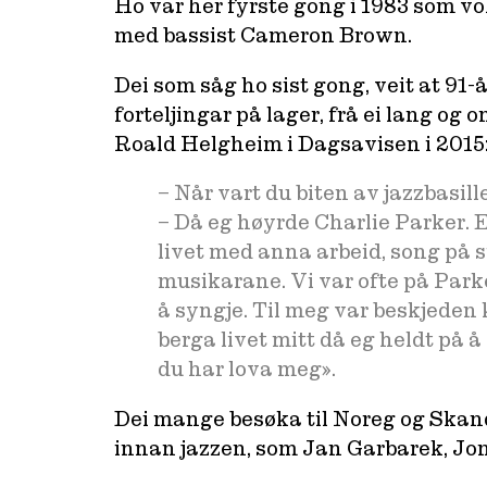
Ho var her fyrste gong i 1983 som vo
med bassist Cameron Brown.
Dei som såg ho sist gong, veit at 91-
forteljingar på lager, frå ei lang og 
Roald Helgheim i Dagsavisen i 2015
– Når vart du biten av jazzbasill
– Då eg høyrde Charlie Parker. E
livet med anna arbeid, song på 
musikarane. Vi var ofte på Parke
å syngje. Til meg var beskjeden k
berga livet mitt då eg heldt på
du har lova meg».
Dei mange besøka til Noreg og Skand
innan jazzen, som Jan Garbarek, Jon