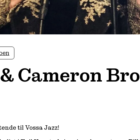
oen
n & Cameron Br
ende til Vossa Jazz!