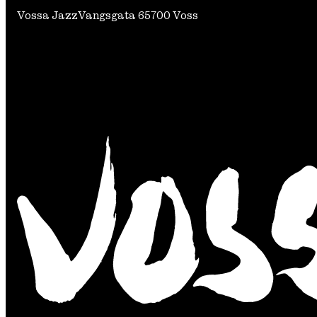
Vossa Jazz
Vangsgata 6
5700 Voss