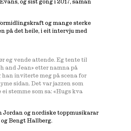
 Evans, og sist gong i 2017, saman
r formidlingskraft og mange sterke
n på det heile, i eit intervju med
ør eg vende attende. Eg tente til
tch and Jean» etter namna på
g han inviterte meg på scena for
gløyme sidan. Det var jazzen som
de ei stemme som sa: «Hugs kva
lom Jordan og nordiske toppmusikarar
 og Bengt Hallberg.