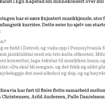
kalist i Egil Kapstad sin minnekonsert over Bill
åringen har ei særs finjustert musikkjensle, sto
omfangsrik karrière. Dette seier ho sjølv om starte
:
en?
g er fødd i Detroit, og vaks opp i Pennsylvania f
små jazzklubbar med ein trio kalla «Skeeter, Mi
rs konsertar, laga tekstar til musikken hans, o
lar: «Du skal bli songar», og det fekk eg aldri 
 å øydeleggje det med alkohol og dop, og eg høyr
inavia har ført til fleire flotte samarbeid mel
 Christensen, Arild Andersen, Palle Danielsson