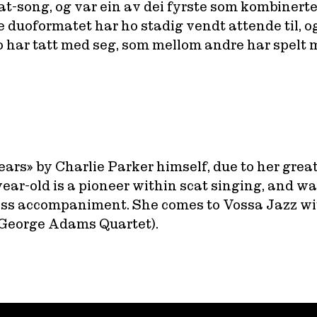
cat-song, og var ein av dei fyrste som kombiner
oformatet har ho stadig vendt attende til, og n
har tatt med seg, som mellom andre har spelt 
ars» by Charlie Parker himself, due to her great 
year-old is a pioneer within scat singing, and w
bass accompaniment. She comes to Vossa Jazz w
/George Adams Quartet).