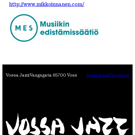
http://www.mikkoinnanen.com/
Vossa Jazz
Vangsgata 6
5700 Voss
Instagram
Facebook