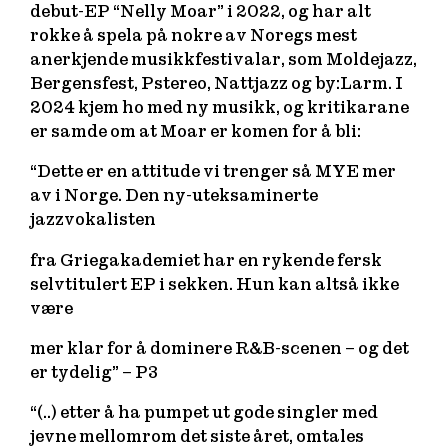
debut-EP “Nelly Moar” i 2022, og har alt
rokke å spela på nokre av Noregs mest
anerkjende musikkfestivalar, som Moldejazz,
Bergensfest, Pstereo, Nattjazz og by:Larm. I
2024 kjem ho med ny musikk, og kritikarane
er samde om at Moar er komen for å bli:
“Dette er en attitude vi trenger så MYE mer
av i Norge. Den ny-uteksaminerte
jazzvokalisten
fra Griegakademiet har en rykende fersk
selvtitulert EP i sekken. Hun kan altså ikke
være
mer klar for å dominere R&B-scenen – og det
er tydelig” – P3
“(..) etter å ha pumpet ut gode singler med
jevne mellomrom det siste året, omtales