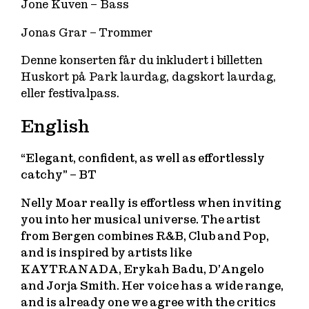
Jone Kuven – Bass
Jonas Grar – Trommer
Denne konserten får du inkludert i billetten
Huskort på Park laurdag, dagskort laurdag,
eller festivalpass.
English
“Elegant, confident, as well as effortlessly
catchy” – BT
Nelly Moar really is effortless when inviting
you into her musical universe. The artist
from Bergen combines R&B, Club and Pop,
and is inspired by artists like
KAYTRANADA, Erykah Badu, D’Angelo
and Jorja Smith. Her voice has a wide range,
and is already one we agree with the critics