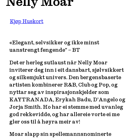
Nelly Moar
Kjøp Huskort
«Elegant, selvsikker og ikke minst
uanstrengt fengende” – BT
Det er herleg sutlaust når Nelly Moar
inviterer deg inn i eit dansbart, sjølvsikkert
og silkemjukt univers. Den bergensbaserte
artisten kombinerer R&B, Club og Pop, og
nyttar seg av inspirasjonskjelder som
KAYTRANADA, Erykah Badu, D’Angelo og
Jorja Smith. Ho har ei stemme med uvanleg
god rekkevidde, og har allereie vorte ei me
gler oss til å høyra meir av!
Moar slapp sin spellemannsnominerte