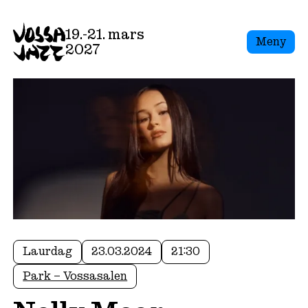
19.-21. mars
Meny
2027
Laurdag
23.03.2024
21:30
Park – Vossasalen