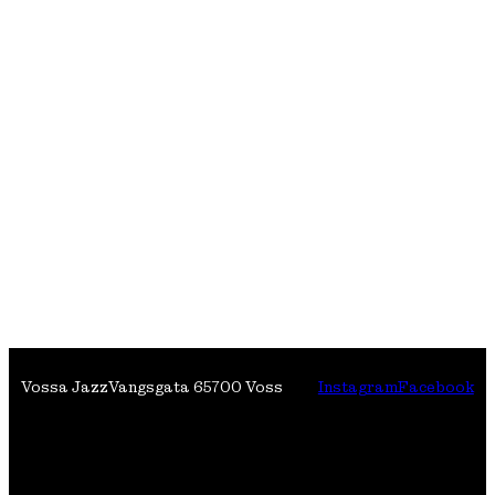
Vossa Jazz
Vangsgata 6
5700 Voss
Instagram
Facebook